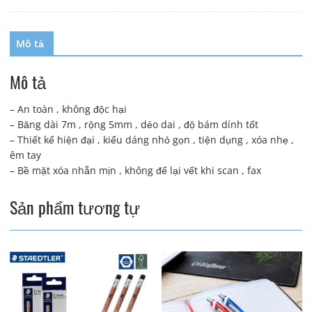
Mô tả
Mô tả
– An toàn , không độc hại
– Băng dài 7m , rộng 5mm , dẻo dai , độ bám dính tốt
– Thiết kế hiện đại , kiểu dáng nhỏ gọn , tiện dụng , xóa nhẹ ,
êm tay
– Bề mặt xóa nhẵn mịn , không để lại vết khi scan , fax
Sản phẩm tương tự