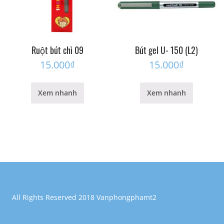
Ruột bút chì 09
Bút gel U- 150 (L2)
15.000
₫
15.000
₫
Xem nhanh
Xem nhanh
All Rights Reserved 2018 Vanphongphamt2