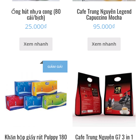
Ống hút nhựa cong (80
Cafe Trung Nguyên Legend
cái/bịch)
Capuccino Mocha
25.000
₫
95.000
₫
Xem nhanh
Xem nhanh
GIẢM GIÁ!
Khăn hộp giấy rút Pulppy 180
Cafe Trung Nguyên G7 3 in 1