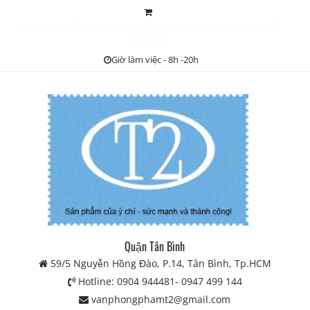
Skip
to
Vận chuyển miễn phí mọi đơn hàng | đặt hàng ít, hàng gấp >>>T2
content
cũng giao
Giờ làm việc - 8h -20h
Quận Tân Bình
59/5 Nguyễn Hồng Đào, P.14, Tân Bình, Tp.HCM
Hotline: 0904 944481- 0947 499 144
vanphongphamt2@gmail.com